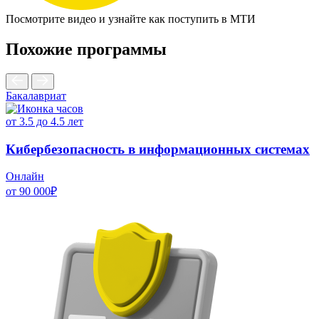
Посмотрите видео и узнайте как поступить в МТИ
Похожие программы
Бакалавриат
Б
от 3.5 до 4.5 лет
о
Кибербезопасность в информационных системах
Онлайн
от 90 000₽
о