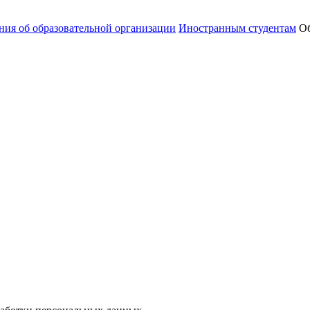
ния об образовательной организации
Иностранным студентам
Об