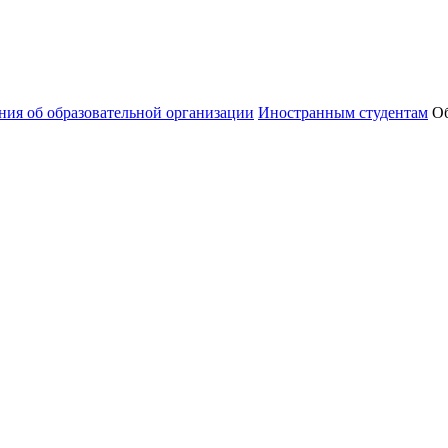
ния об образовательной организации
Иностранным студентам
Об