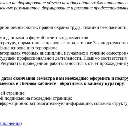
авлена на формирование объема исходных данных для написания 
ченных результатов, формирование и развитие профессиональны
ой безопасности, правил охраны труда, техники безопасности
ыми данными и формой отчетных документов.
ратуру, нормативные правовые акты, а также Законодательств
 финансированию терроризма.
 материалах учебных дисциплин, изучаемых в течение семестров
и будущей профессиональной деятельности. Помимо соответствия
Результаты проведенной работы заносятся в отчет прохождения 
е даты окончания семестра вам необходимо оформить и подг
ментов в Личном кабинете - обратитесь к вашему куратору.
ей странице;
ой подписью на последней странице;
информационно-вспомогательную информацию, согласно структур
аполнения)