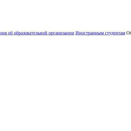
ния об образовательной организации
Иностранным студентам
Об