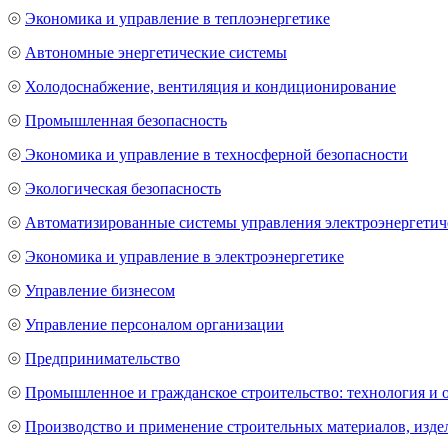
⦾
Экономика и управление в теплоэнергетике
⦾
Автономные энергетические системы
⦾
Холодоснабжение, вентиляция и кондиционирование
⦾
Промышленная безопасность
⦾
Экономика и управление в техносферной безопасности
⦾
Экологическая безопасность
⦾
Автоматизированные системы управления электроэнергетич
⦾
Экономика и управление в электроэнергетике
⦾
Управление бизнесом
⦾
Управление персоналом организации
⦾
Предпринимательство
⦾
Промышленное и гражданское строительство: технология и 
⦾
Производство и применение строительных материалов, изде