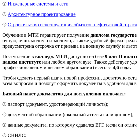
⦾
Инженерные системы и сети
⦾
Архитектурное проектирование
⦾
Строительство и эксплуатация объектов нефтегазовой отрас
Обучение в МТИ гарантирует получение
диплома государстве
очную, очно-заочную и заочную, а также удобный формат реа
предусмотрена отсрочка от призыва на военную службу и льго
Поступление в
колледж МТИ
доступно на базе
9 или 11 класс
нашем институте
или любом другом вузе. Также действует уд
профессиональном и высшем образовании) всего за
4,6 года.
Чтобы сделать первый шаг к новой профессии, достаточно оста
всем вопросам и помогут оформить документы в удобном для в
Базовый пакет документов для поступления включает:
⦾ паспорт (документ, удостоверяющий личность);
⦾ документ об образовании (школьный аттестат или диплом);
⦾ данные документа, по которому сдавался ЕГЭ (если он отлича
⦾ СНИЛС;