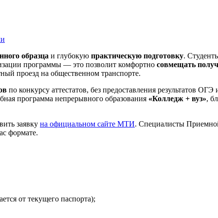
ли
нного образца
и глубокую
практическую подготовку
. Студент
лизации программы — это позволит комфортно
совмещать получ
тный проезд на общественном транспорте.
ов
по конкурсу аттестатов, без предоставления результатов ОГ
обная программа непрерывного образования
«Колледж + вуз»
, б
вить заявку
на официальном сайте МТИ
. Специалисты Приемной
ас формате.
ется от текущего паспорта);