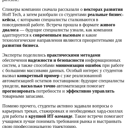
Спикеры компании сначала рассказали о
векторах развития
Hoff Tech, а затем разобрали со студентами
реальные бизнес-
кейсы
, с которыми специалисты сталкиваются в
повседневной работе. Встреча прошла в формате
живого
диалога
— будущие специалисты узнали, как компания
адаптируется к
современным вызовам
и какие
технологические направления являются приоритетными для
развития бизнеса
.
Эксперты поделились
практическими методами
обеспечения
надежности и безопасности
информационных
систем, а также способами
минимизации ошибок
при работе
с большими массивами данных. Особый интерес у студентов
вызвал
конкретный пример
с уже реализованной
автоматизацией остатков поставщиков: будущие специалисты
увидели,
насколько точно
автоматизация помогает
прогнозировать
потребности и
эффективно управлять
товарными запасами.
Помимо прочего, студенты активно задавали вопросы о
карьерных треках, стажировках и необходимых хард-скиллах
для работы в
крупной ИТ-команде
. Такие встречи помогают
учащимся лучше понимать требования рынка и выстраивать
свою профессиональную траекторию.