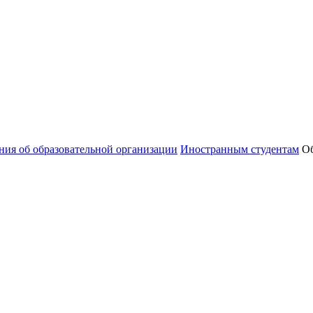
ния об образовательной организации
Иностранным студентам
Об