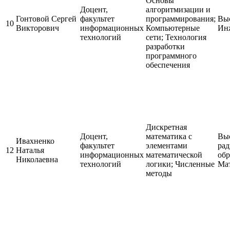
Основы
Доцент,
алгоритмизации и
Гонтовой Сергей
факультет
программирования;
Выс
10
Викторович
информационных
Компьютерные
Инж
технологий
сети; Технология
разработки
программного
обеспечения
Дискретная
Доцент,
математика с
Выс
Ивахненко
факультет
элементами
рад
12
Наталья
информационных
математической
обр
Николаевна
технологий
логики; Численные
Ма
методы