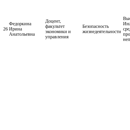
Выс
Доцент,
Федоркина
Ин
факультет
Безопасность
26
Ирина
сре
экономики и
жизнедеятельности
Анатольевна
про
управления
неп