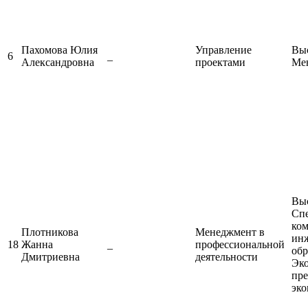
Пахомова Юлия
Управление
Выс
6
_
Александровна
проектами
Ме
Выс
Сп
ком
Плотникова
Менеджмент в
ин
18
Жанна
_
профессиональной
обр
Дмитриевна
деятельности
Эко
пре
эко