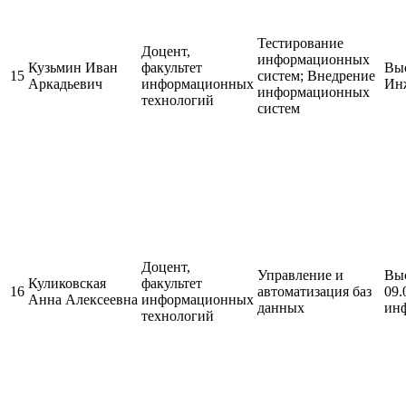
Тестирование
Доцент,
информационных
Кузьмин Иван
факультет
Выс
15
систем; Внедрение
Аркадьевич
информационных
Ин
информационных
технологий
систем
Доцент,
Управление и
Выс
Куликовская
факультет
16
автоматизация баз
09.
Анна Алексеевна
информационных
данных
ин
технологий