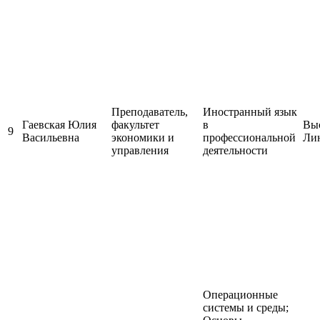
Преподаватель,
Иностранный язык
Гаевская Юлия
факультет
в
Выс
9
Васильевна
экономики и
профессиональной
Ли
управления
деятельности
Операционные
системы и среды;