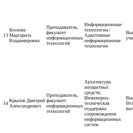
Информационные
Преподаватель,
Козлова
технологии /
факультет
Выс
13
Маргарита
Адаптивные
информационных
учи
Владимировна
информационные
технологий
технологии
Архитектура
аппаратных
средств;
Преподаватель,
Инженерно-
Выс
Крылов Дмитрий
факультет
14
техническая
09.
Александрович
информационных
поддержка
выч
технологий
сопровождения
информационных
систем