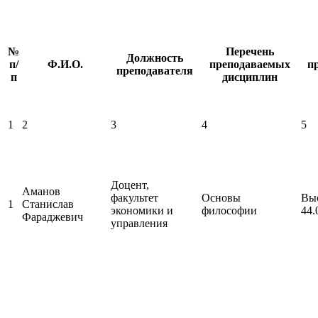
№
Перечень
Должность
п/
Ф.И.О.
преподаваемых
п
преподавателя
п
дисциплин
1
2
3
4
5
Доцент,
Аманов
факультет
Основы
Выс
1
Станислав
экономики и
философии
44.
Фараджевич
управления