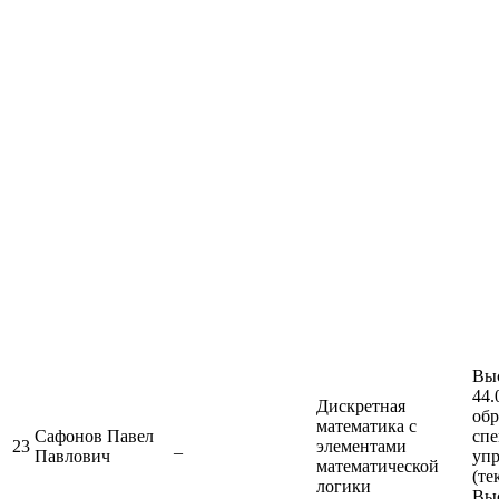
Выс
44.
Дискретная
обр
математика с
Сафонов Павел
спе
23
_
элементами
Павлович
упр
математической
(те
логики
Выс