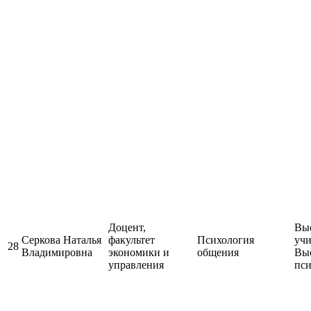
Доцент,
Выс
Серкова Наталья
факультет
Психология
учи
28
Владимировна
экономики и
общения
Выс
управления
пси