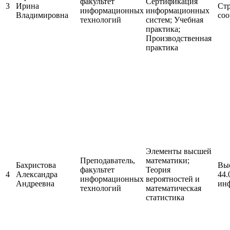
факультет
Сертификация
3
Ирина
Стр
информационных
информационных
Владимировна
соо
технологий
систем; Учебная
практика;
Производственная
практика
Элементы высшей
Преподаватель,
математики;
Бахристова
Выс
факультет
Теория
4
Александра
44.
информационных
вероятностей и
Андреевна
ин
технологий
математическая
статистика